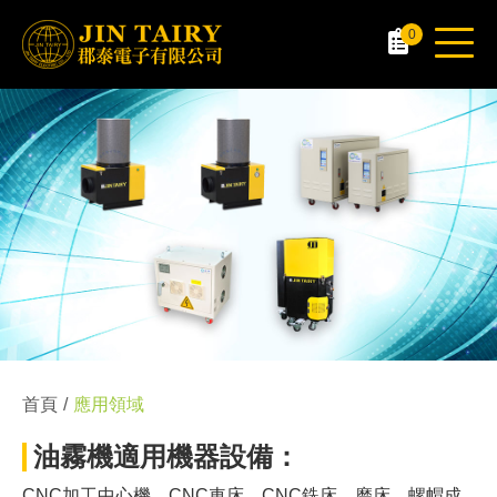
0
首頁
應用領域
油霧機適用機器設備：
CNC加工中心機、CNC車床、CNC銑床、磨床、螺帽成