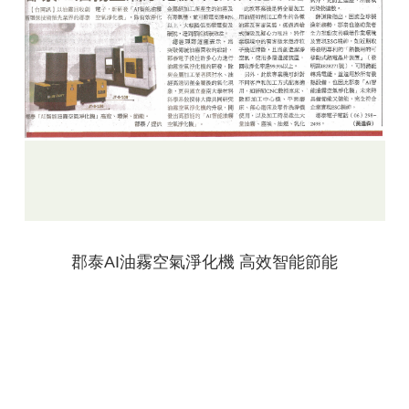
郡泰AI油霧空氣淨化機 高效智能節能