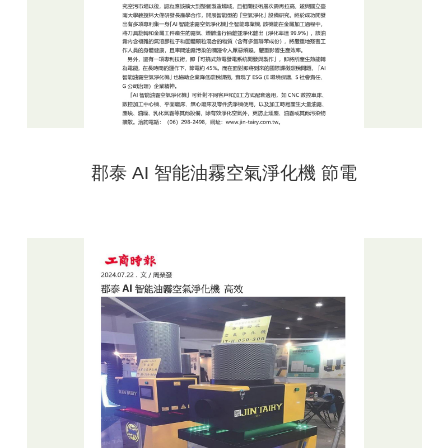
郡泰 AI 智能油霧空氣淨化機 節電