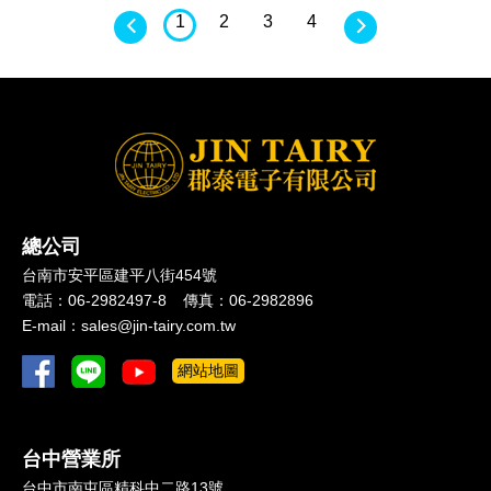
1
2
3
4
總公司
台南市
安平區
建平八街454號
電話：
06-2982497-8
傳真：
06-2982896
E-mail：
sales@jin-tairy.com.tw
網站地圖
台中營業所
台中市
南屯區
精科中二路13號