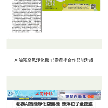
AI油霧空氣淨化機 郡泰產學合作節能升級