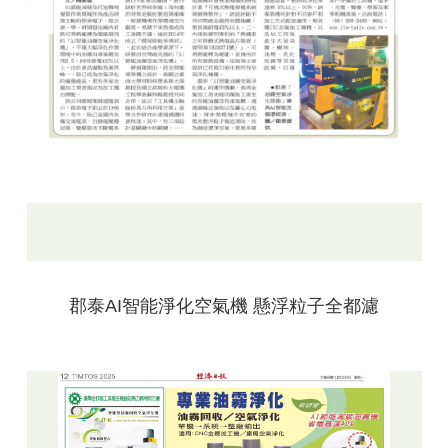
郡泰AI智能淨化空氣機 懸浮粒子全都濾