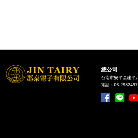
總公司
台南市
安平區
建平八
電話：
06-2982497