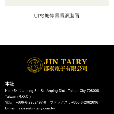
UPS無停電電源装置
本社
No. 454, Jianping 8th St.,
Anping Dist.,
Tainan City 708008,
Taiwan (R.O.C.)
電話：
+886-6-2982497-8
ファックス：
+886-6-2982896
E-mail：
sales@jin-tairy.com.tw