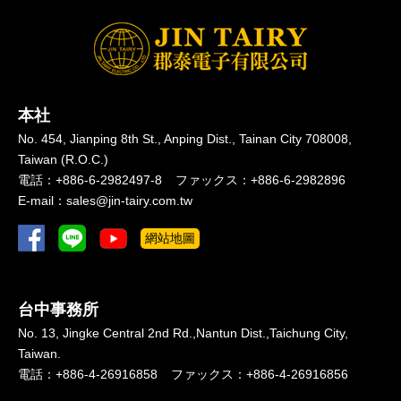
本社
No. 454, Jianping 8th St.,
Anping Dist.,
Tainan City 708008,
Taiwan (R.O.C.)
電話：
+886-6-2982497-8
ファックス：
+886-6-2982896
E-mail：
sales@jin-tairy.com.tw
網站地圖
台中事務所
No. 13, Jingke Central 2nd Rd.,
Nantun Dist.,
Taichung City,
Taiwan.
電話：
+886-4-26916858
ファックス：
+886-4-26916856