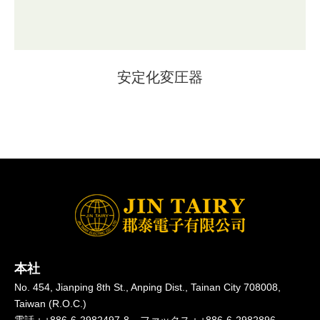
安定化変圧器
本社
No. 454, Jianping 8th St.,
Anping Dist.,
Tainan City 708008,
Taiwan (R.O.C.)