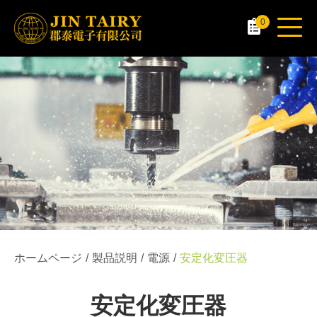
0
ホームページ
製品説明
電源
安定化変圧器
安定化変圧器